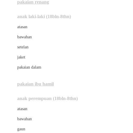
pakaian renang
Bumkins
anak laki-laki (18bln-8thn)
C
atasan
Cetaphil
bawahan
Chicco
setelan
Childlife
jaket
Clevamama
pakaian dalam
Cocolatte
Cottonseeds
pakaian ibu hamil
Cozy N Safe
anak perempuan (18bln-8thn)
Crane
atasan
Cybex
bawahan
D
gaun