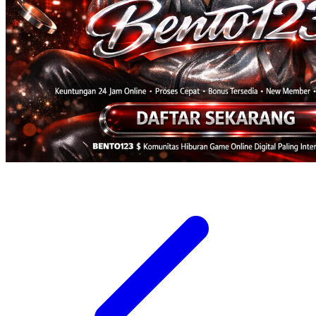
Xootz
Y
Yamatoya
Z
Zaxy
Zoggs
0-9
4Moms
59S