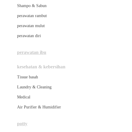
London Taxi
Shampo & Sabun
Love To Dream
perawatan rambut
perawatan mulut
M
perawatan diri
Magformers
Mama's Choice
perawatan ibu
Mamas&Papas
kesehatan & kebersihan
Mamaway
Tissue basah
Maxi Cosi
Laundry & Cleaning
Megabloks
Medical
Micro
Air Purifier & Humidifier
MiDeer
Mimi & Lula
potty
Mini Monkey